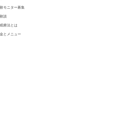
験モニター募集
験談
眠療法とは
金とメニュー