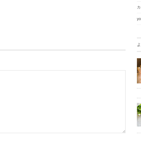
カ
yo
よ