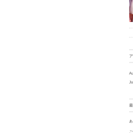
ア
Au
Ju
最
あ
ご