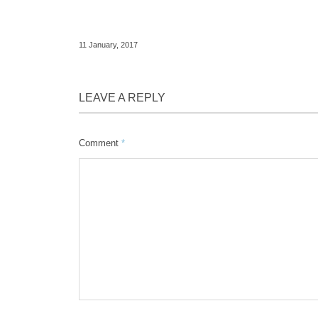
11
January
,
2017
LEAVE A REPLY
Comment
*