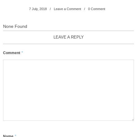
7
July
,
2018
Leave a Comment
0 Comment
None Found
LEAVE A REPLY
*
Comment
*
Name