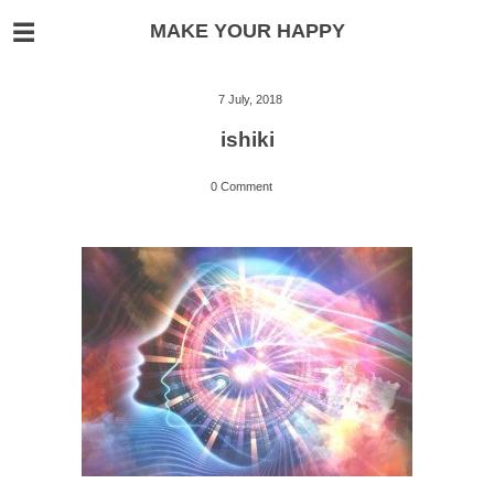
MAKE YOUR HAPPY
7
July
,
2018
ishiki
0 Comment