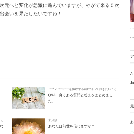
次元へと変化が急激に進んでいますが、やがて来る５次
出会いを果たしたいですね！
ア
Au
Ju
ヒプノセラピーを体験する前に知っておきたいこと
Q&A 良くある質問と答えをまとめまし
た。
最
こと
未分類
あ
な
あなたは前世を信じますか？
ご