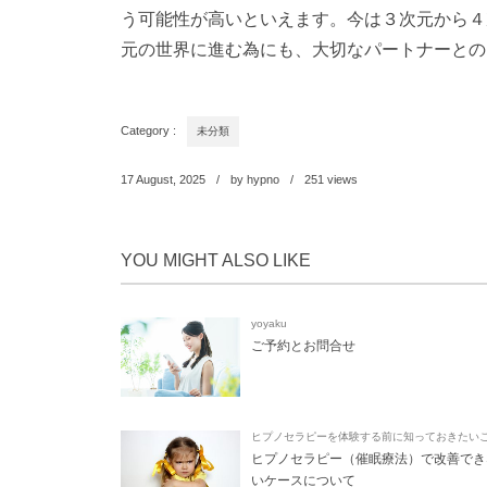
う可能性が高いといえます。今は３次元から４
元の世界に進む為にも、大切なパートナーとの
Category :
未分類
17
August
,
2025
by
hypno
251
views
YOU MIGHT ALSO LIKE
yoyaku
ご予約とお問合せ
ヒプノセラピーを体験する前に知っておきたい
ヒプノセラピー（催眠療法）で改善でき
いケースについて