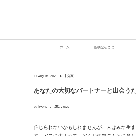
ホーム
催眠療法とは
17
August
,
2025
未分類
あなたの大切なパートナーと出会う
by
hypno
251
views
信じられないかもしれませんが、人はみな生ま
す。どこに生まれて、どんな両親のもとに育ち