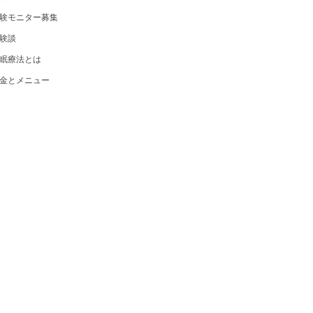
験モニター募集
験談
眠療法とは
金とメニュー