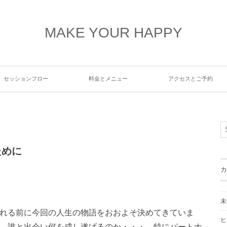
MAKE YOUR HAPPY
セッションフロー
料金とメニュー
アクセスとご予約
ために
カ
未
れる前に今回の人生の物語をおおよそ決めてきていま
ヒ
、誰と出会い何を成し遂げるのか・・・。特にパートナ