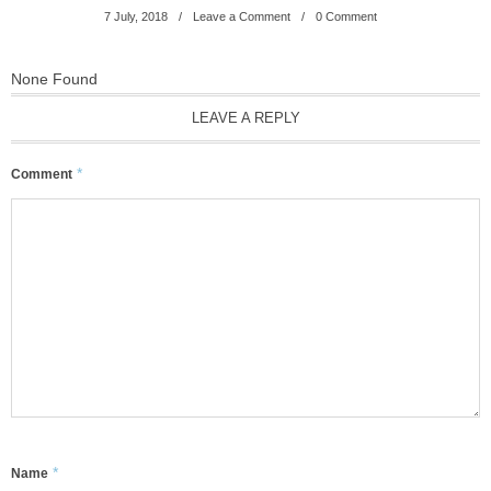
7
July
,
2018
Leave a Comment
0 Comment
None Found
LEAVE A REPLY
*
Comment
*
Name