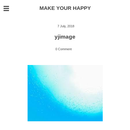
MAKE YOUR HAPPY
7
July
,
2018
yjimage
0 Comment